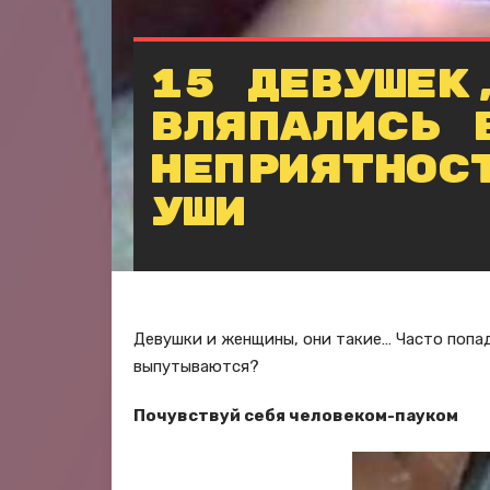
15 девушек
вляпались 
неприятнос
уши
Девушки и женщины, они такие… Часто попад
выпутываются?
Почувствуй себя человеком-пауком