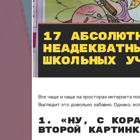
17 абсолют
неадекватн
школьных у
Все чаще и чаще на просторах интернета п
Выглядит это довольно забавно. Однако, есл
1. «Ну, с кора
второй картинк