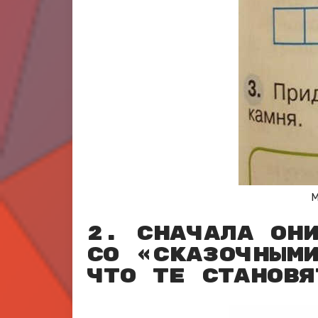
М
2. Сначала он
со «сказочными
что те становя