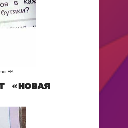
mor.FM.
т «новая