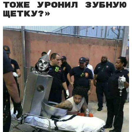
тоже уронил зубную
щетку?»