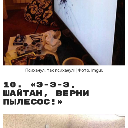
Психанул, так психанул! | Фото: Imgur.
10. «Э-э-э,
Шайтан, верни
пылесос!»