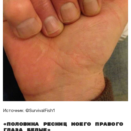
Источник: ©SurvivalFish1
«Половина ресниц моего правого
глаза белые»