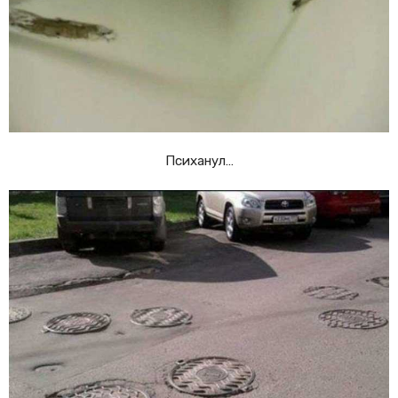
Психанул…