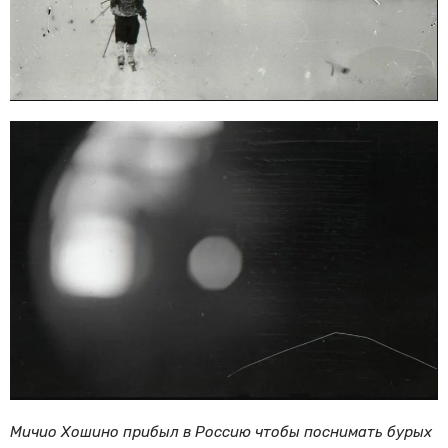
Мичио Хошино прибыл в Россию чтобы поснимать бурых