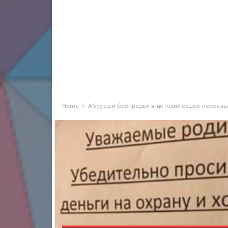
Home
Абсурд и беспредел в детских садах: нереал