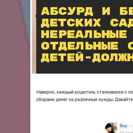
Абсурд и б
детских са
нереальные
отдельные 
детей-долж
Наверно, каждый родитель сталкивался с по
сборами денег на различные нужды. Давайте