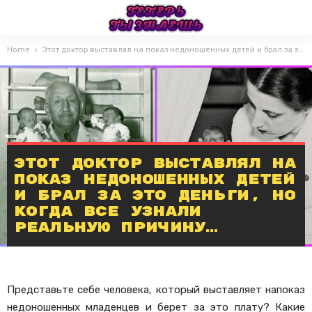
Home
Этот доктор выставлял на показ недоношенных детей и брал за это деньги, но когда все узнали реальную причину…
Этот доктор выставлял на
показ недоношенных детей
и брал за это деньги, но
когда все узнали
реальную причину…
Представьте себе человека, который выставляет напоказ
недоношенных младенцев и берет за это плату? Какие