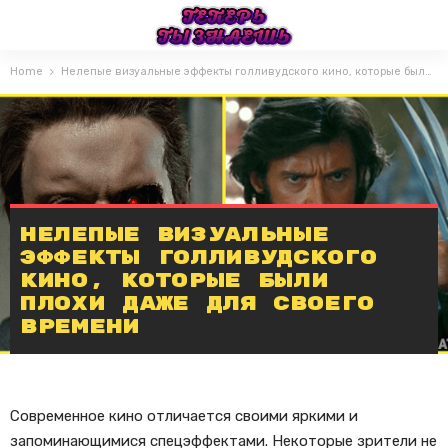
Home
Нелепые визуальные эффекты голливудского кино, которые были плохи даже для своего времени
Нелепые визуальные
эффекты голливудского
кино, которые были
плохи даже для своего
времени
Современное кино отличается своими яркими и
запоминающимися спецэффектами. Некоторые зрители не