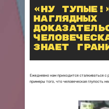
«Ну тупые!
наглядных
доказатель
человеческ
знает гран
Ежедневно нам приходится сталкиваться с р
примеры того, что человеческая глупость н