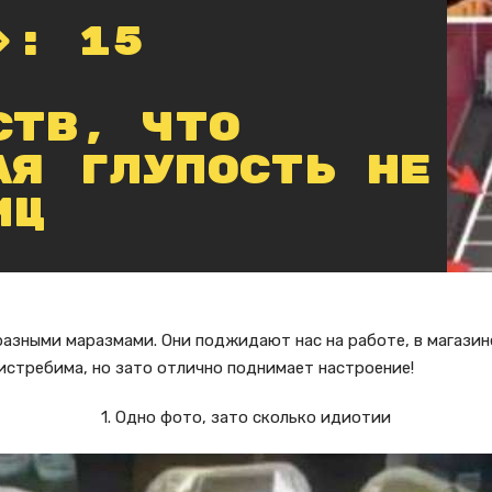
»: 15
ств, что
ая глупость не
иц
азными маразмами. Они поджидают нас на работе, в магазин
еистребима, но зато отлично поднимает настроение!
1. Одно фото, зато сколько идиотии