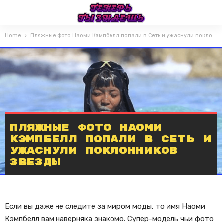
Home
Пляжные фото Наоми Кэмпбелл попали в Сеть и ужаснули поклонников звезды
Пляжные фото Наоми
Кэмпбелл попали в Сеть и
ужаснули поклонников
звезды
Если вы даже не следите за миром моды, то имя Наоми
Кэмпбелл вам наверняка знакомо. Супер-модель чьи фото