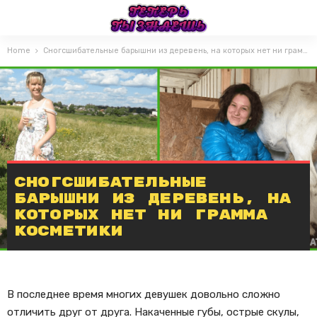
Home
Сногсшибательные барышни из деревень, на которых нет ни грамма косметики
Сногсшибательные
барышни из деревень, на
которых нет ни грамма
косметики
В последнее время многих девушек довольно сложно
отличить друг от друга. Накаченные губы, острые скулы,