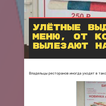
Улётные вы
меню, от к
вылезают н
Владельцы ресторанов иногда уходят в тако