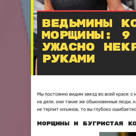
Ведьмины к
морщины: 9
ужасно нек
руками
Мы постоянно видим звезд во всей красе: с 
на деле, они такие же обыкновенные люди, к
не терпит изъянов, то вы глубоко ошибаетес
Морщины и бугристая к