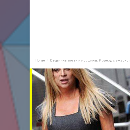
Home
Ведьмины когти и морщины: 9 звезд с ужасно