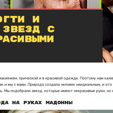
огти и
 звезд с
расивыми
макияжем, прической и в красивой одежде. Поэтому нам кажет
ак и мы с вами. Природа создала человек неидеальным, и это
ь. Мы подобрали звезд, которые имеют некрасивые руки, но 
ода на руках Мадонны