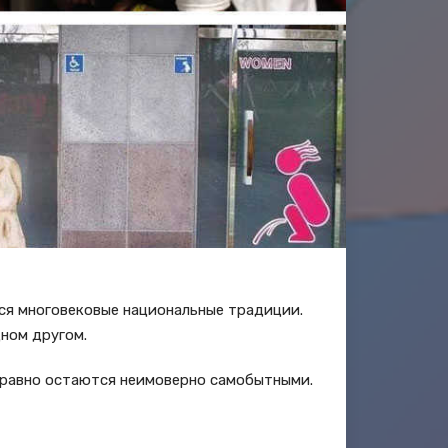
ся многовековые национальные традиции.
дном другом.
ё равно остаются неимоверно самобытными.