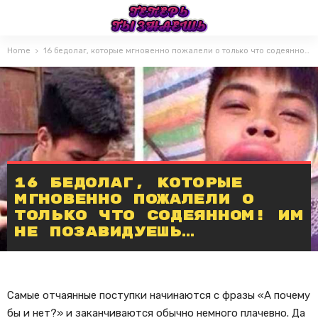
Home
16 бедолаг, которые мгновенно пожалели о только что содеянном! Им не позавидуешь…
16 бедолаг, которые
мгновенно пожалели о
только что содеянном! Им
не позавидуешь…
Самые отчаянные поступки начинаются с фразы «А почему
бы и нет?» и заканчиваются обычно немного плачевно. Да