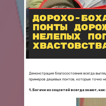
Дорохо-бох
Понты доро
нелепых по
хвастовств
Демонстрация благосостояния всегда выгляд
примеров дешевых понтов, которые точно не
1. Богачи из соцсетей всегда знают, ка