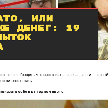
ато, или
же денег: 19
пыток
а
ит нелепо. Говорят, что выставлять напоказ деньги — первы
 стоит повторять!
к показать себя в выгодном свете