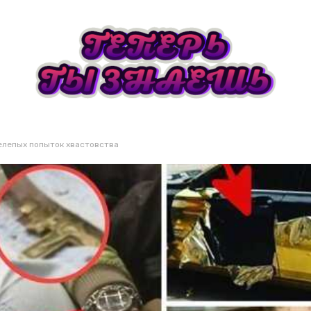
нелепых попыток хвастовства