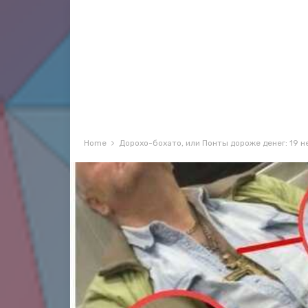
Home
Дорохо-бохато, или Понты дороже денег: 19 