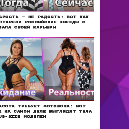
арость — не радость: Вот как
старели российские звезды с
чала своей карьеры
асота требует фотошопа: Вот
к на самом деле выглядят тела
us-size моделей