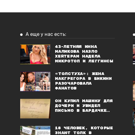
А еще у нас есть:
43-летняя Инна
Маликова назло
хейтерам надела
микротоп и леггинсы
«Толстуха»: жена
Макгрегора в бикини
разочаровала
фанатов
Он купил машину для
дочери и увидел
письмо в бардачке…
18 человек, которые
знают толк в