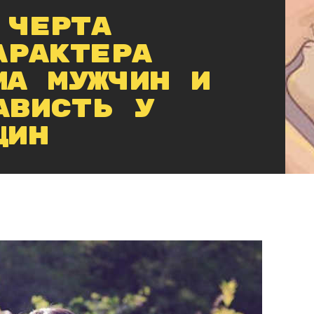
 черта
арактера
ма мужчин и
ависть у
щин