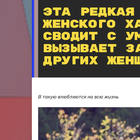
Эта редкая
женского х
сводит с у
вызывает з
других жен
В такую влюбляются на всю жизнь