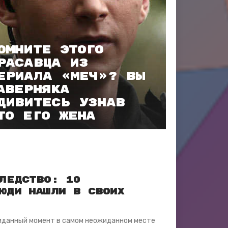
омните этого
расавца из
ериала «МЕЧ»? Вы
аверняка
дивитесь узнав
то его жена
ледство: 10
юди нашли в своих
жиданный момент в самом неожиданном месте