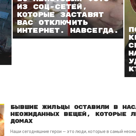
из соц-сетей,
которые заставят
вас отключить
П
интернет. Навсегда.
к
с
н
у
к
Бывшие жильцы оставили в нас
неожиданных вещей, которые л
домах
Наши сегодняшние герои — это люди, которые в самый нео