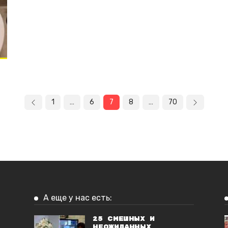
1
…
6
7
8
…
70
А еще у нас есть:
25 смешных и
неожиданных