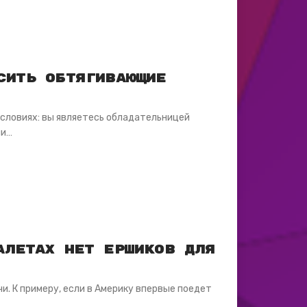
сить обтягивающие
словиях: вы являетесь обладательницей
ли…
алетах нет ершиков для
чи. К примеру, если в Америку впервые поедет