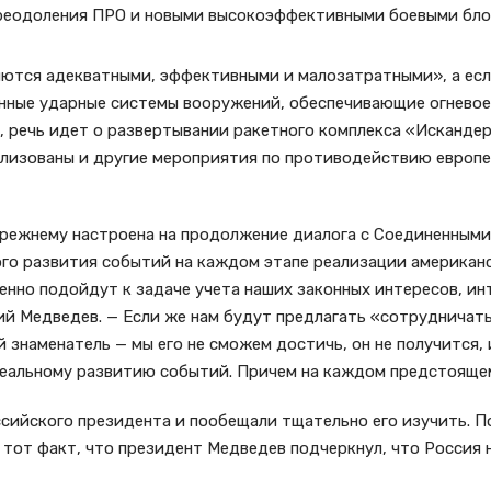
реодоления ПРО и новыми высокоэффективными боевыми бло
яются адекватными, эффективными и малозатратными», а есл
енные ударные системы вооружений, обеспечивающие огневое
 речь идет о развертывании ракетного комплекса «Искандер
ализованы и другие мероприятия по противодействию европ
-прежнему настроена на продолжение диалога с Соединенным
ого развития событий на каждом этапе реализации американ
енно подойдут к задаче учета наших законных интересов, инт
й Медведев. — Если же нам будут предлагать «сотрудничать
 знаменатель — мы его не сможем достичь, он не получится, 
еальному развитию событий. Причем на каждом предстоящем
ссийского президента и пообещали тщательно его изучить. 
 тот факт, что президент Медведев подчеркнул, что Россия 