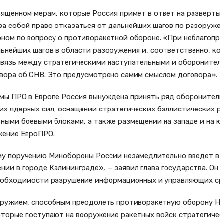
вященном мерам, которые Россия примет в ответ на разверт
за собой право отказаться от дальнейших шагов по разоруже
тоном по вопросу о противоракетной обороне. «При неблагоп
льнейших шагов в области разоружения и, соответственно, к
связь между стратегическими наступательными и обороните
овора об СНВ. Это предусмотрено самим смыслом договора».
ы ПРО в Европе Россия вынуждена принять ряд оборонитель
их ядерных сил, оснащении стратегических баллистических 
ыми боевыми блоками, а также размещении на западе и на 
жение ЕвроПРО.
му поручению Минобороны России незамедлительно введет в
нии в городе Калининграде», — заявил глава государства. О
еобходимости разрушение информационных и управляющих с
оружием, способным преодолеть противоракетную оборону Н
оторые поступают на вооружение ракетных войск стратегиче