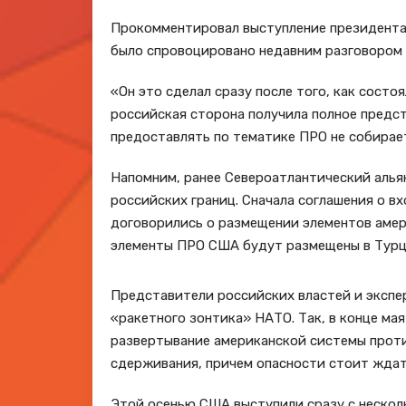
Прокомментировал выступление президента 
было спровоцировано недавним разговором
«Он это сделал сразу после того, как состоя
российская сторона получила полное предс
предоставлять по тематике ПРО не собирае
Напомним, ранее Североатлантический алья
российских границ. Сначала соглашения о 
договорились о размещении элементов амер
элементы ПРО США будут размещены в Турци
Представители российских властей и эксп
«ракетного зонтика» НАТО. Так, в конце ма
развертывание американской системы проти
сдерживания, причем опасности стоит ждат
Этой осенью США выступили сразу с нескол