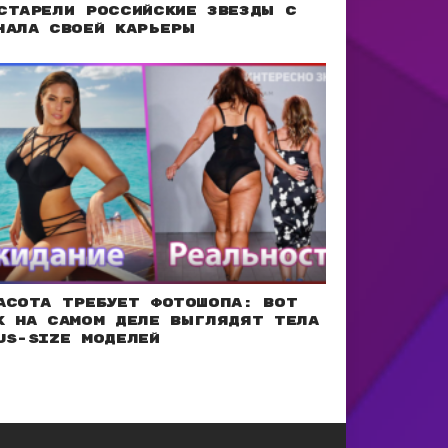
старели российские звезды с
чала своей карьеры
асота требует фотошопа: Вот
к на самом деле выглядят тела
us-size моделей