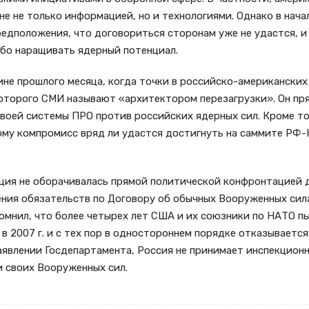
е не только информацией, но и технологиями. Однако в нача
едположения, что договориться сторонам уже не удастся, и
бо наращивать ядерный потенциал.
не прошлого месяца, когда точки в российско-американских
оторого СМИ называют «архитектором перезагрузки». Он пря
воей системы ПРО против российских ядерных сил. Кроме то
му компромисс вряд ли удастся достигнуть на саммите РФ-НА
ция не оборачивалась прямой политической конфронтацией д
ния обязательств по Договору об обычных Вооруженных сила
омнил, что более четырех лет США и их союзники по НАТО п
в 2007 г. и с тех пор в одностороннем порядке отказывается
аявлении Госдепартамента, Россия не принимает инспекцион
 своих Вооруженных сил.