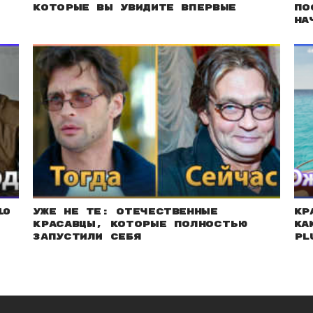
которые вы увидите впервые
по
на
10
Уже не те: Отечественные
Кр
красавцы, которые полностью
ка
запустили себя
pl