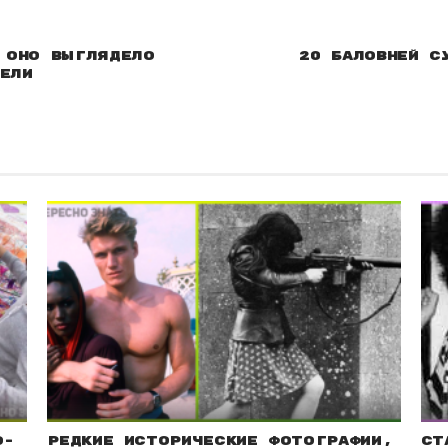
 Оно выглядело
20 баловней с
ели
о-
Редкие исторические фотографии,
Ст