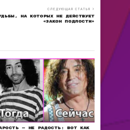
СЛЕДУЮЩАЯ СТАТЬЯ
удьбы, на которых не действует
«закон подлости»
арость — не радость: Вот как