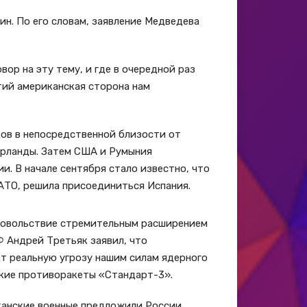
. По его словам, заявление Медведева
вор на эту тему, и где в очередной раз
тий американская сторона нам
ков в непосредственной близости от
ерланды. Затем США и Румыния
. В начале сентября стало известно, что
АТО, решила присоединиться Испания.
довольствие стремительным расширением
Ф Андрей Третьяк заявил, что
т реальную угрозу нашим силам ядерного
ские противоракеты «Стандарт-3».
канские военные предложили России