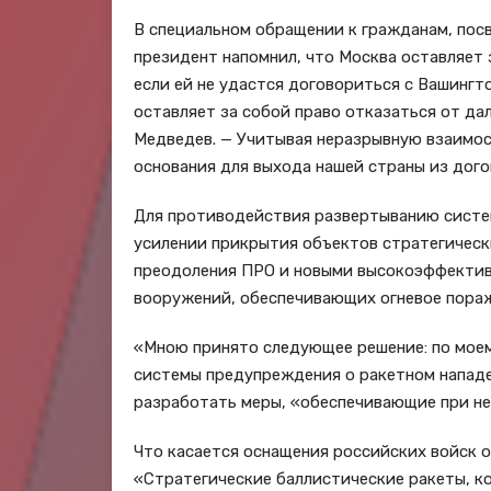
В специальном обращении к гражданам, пос
президент напомнил, что Москва оставляет 
если ей не удастся договориться с Вашинг
оставляет за собой право отказаться от да
Медведев. — Учитывая неразрывную взаимо
основания для выхода нашей страны из дог
Для противодействия развертыванию систем
усилении прикрытия объектов стратегическ
преодоления ПРО и новыми высокоэффективн
вооружений, обеспечивающих огневое пора
«Мною принято следующее решение: по мое
системы предупреждения о ракетном нападе
разработать меры, «обеспечивающие при н
Что касается оснащения российских войск 
«Стратегические баллистические ракеты, к