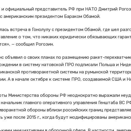
и официальный представитель РФ при НАТО Дмитрий Рогозин
 с американским президентом Бараком Обамой.
лась встреча в Гонолулу с президентом Обамой, где шел разго
тавление о том, что никаких юридически обязывающих гаран
тся», — сообщил Рогозин.
нс объявил о своих планах по размещению ракет-перехватчи
вхождении в систему натовской ПРО подписали Польша и Нид
иканской противоракетной системы на румынской территории
и. А в начале октябре к системе ПРО, создаваемой США и Н
ерты Министерства обороны РФ неоднократно выражали неу
я начальник главного оперативного управления Генштаба ВС Р
воракетной обороны вблизи российских границ представляе
ь уже после 2015 г., когда будут модифицированы американ
ькими инициативами в оборонной сфере. В частности, амери