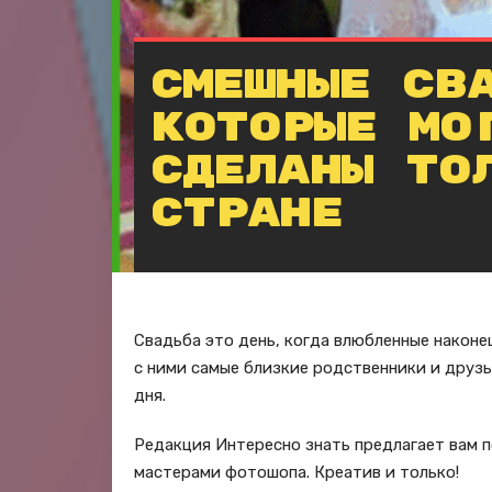
Смешные св
которые мо
сделаны то
стране
Свадьба это день, когда влюбленные наконе
с ними самые близкие родственники и друзь
дня.
Редакция Интересно знать предлагает вам 
мастерами фотошопа. Креатив и только!