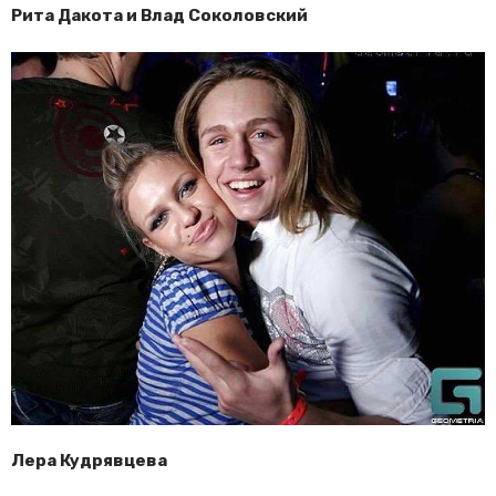
Рита Дакота и Влад Соколовский
Лера Кудрявцева