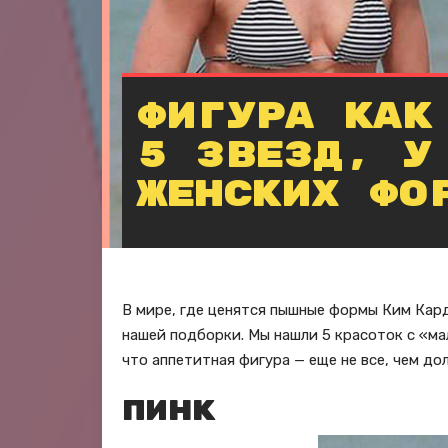
Фигура как
5 звезд, у
женских фо
В мире, где ценятся пышные формы Ким Кард
нашей подборки. Мы нашли 5 красоток с «м
что аппетитная фигура — еще не все, чем д
Пинк