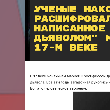
Ученые нак
расшифрова
написанное
дьяволом” 
17-м веке
В 17 веке монахиней Марией Кросифиссой д
дьявола. Все эти годы загадочная рукопись
Бог это человеческое творение.