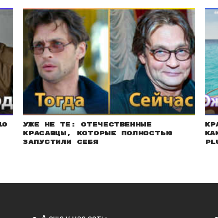
10
Уже не те: Отечественные
Кр
красавцы, которые полностью
ка
запустили себя
pl