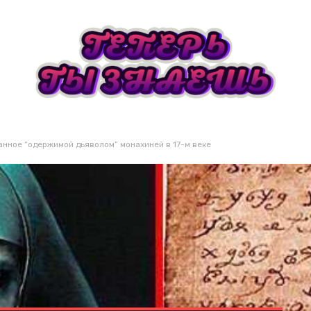
нное “одержимой дьяволом” монахиней в 17-м веке