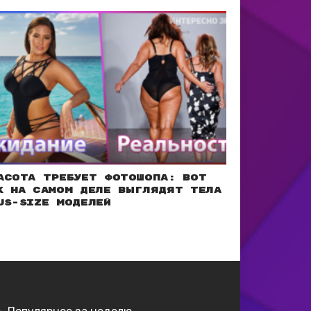
асота требует фотошопа: Вот
к на самом деле выглядят тела
us-size моделей