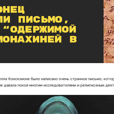
онец
ли письмо,
 “одержимой
монахиней в
елла Консезионе было написано очень странное письмо, кото
 не давала покоя многим исследователями и религиозным деят