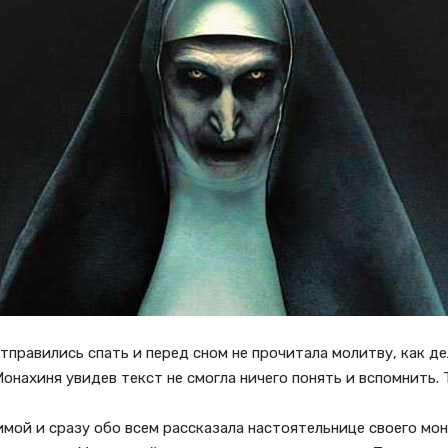
правились спать и перед сном не прочитала молитву, как де
онахиня увидев текст не смогла ничего понять и вспомнить. Т
имой и сразу обо всем рассказала настоятельнице своего мо