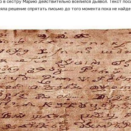
о в сестру Марию действительно вселился дьявол. Текст пос
яла решение спрятать письмо до того момента пока не найд