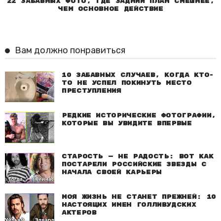
22 забавных фото, где задний план смешнее,
чем основное действие
Вам должно понравиться
10 забавных случаев, когда кто-
то не успел покинуть место
преступления
Редкие исторические фотографии,
которые вы увидите впервые
Старость — не радость: Вот как
постарели российские звезды с
начала своей карьеры
Моя жизнь не станет прежней: 10
настоящих имен голливудских
актеров