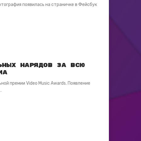
отография появилась на страничке в Фейсбук
ьных нарядов за всю
MA
ной премии Video Music Awаrds. Появление
…