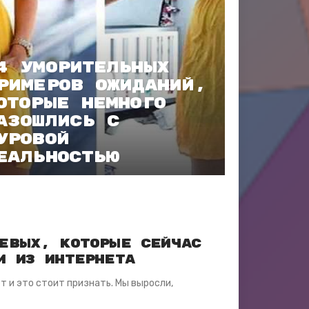
4 уморительных
римеров ожиданий,
оторые немного
азошлись с
уровой
еальностью
евых, которые сейчас
и из Интернета
т и это стоит признать. Мы выросли,