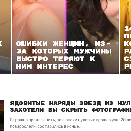
1
п
к
Ошибки женщин, из-
к
за которых мужчины
р
быстро теряют к
с
ним интерес
р
Ядовитые наряды звезд из нул
захотели бы скрыть фотографи
Страшно представить, но с эпохи нулевых прошло уже 20 ле
повзрослели, состарились в конце…