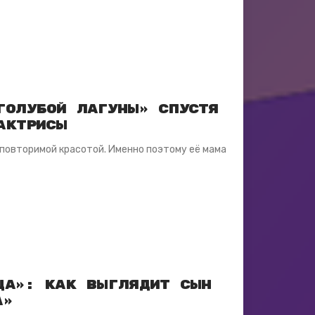
Голубой лагуны» спустя
актрисы
еповторимой красотой. Именно поэтому её мама
ца»: как выглядит сын
а»