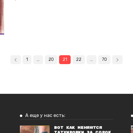
1
…
20
21
22
…
70
А еще у нас есть:
Вот как меняются
татуировки за сорок